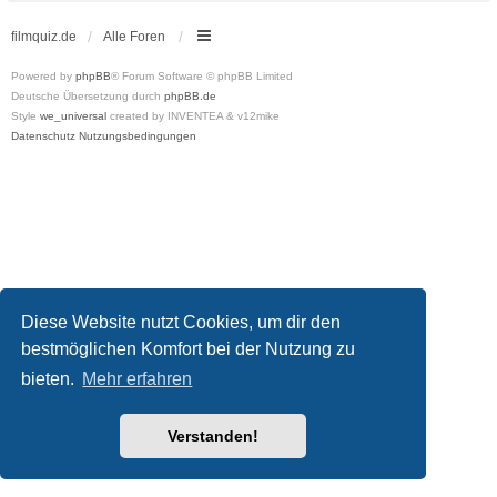
filmquiz.de
Alle Foren
Powered by
phpBB
® Forum Software © phpBB Limited
Deutsche Übersetzung durch
phpBB.de
Style
we_universal
created by INVENTEA & v12mike
Datenschutz
Nutzungsbedingungen
Diese Website nutzt Cookies, um dir den
bestmöglichen Komfort bei der Nutzung zu
bieten.
Mehr erfahren
Verstanden!