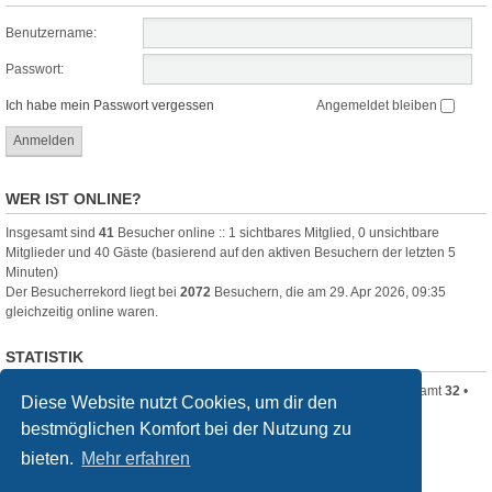
Benutzername:
Passwort:
Ich habe mein Passwort vergessen
Angemeldet bleiben
WER IST ONLINE?
Insgesamt sind
41
Besucher online :: 1 sichtbares Mitglied, 0 unsichtbare
Mitglieder und 40 Gäste (basierend auf den aktiven Besuchern der letzten 5
Minuten)
Der Besucherrekord liegt bei
2072
Besuchern, die am 29. Apr 2026, 09:35
gleichzeitig online waren.
STATISTIK
Beiträge insgesamt
1816
• Themen insgesamt
105
• Mitglieder insgesamt
32
•
Diese Website nutzt Cookies, um dir den
Unser neuestes Mitglied:
mitimos767
bestmöglichen Komfort bei der Nutzung zu
filmquiz.de
Alle Foren
bieten.
Mehr erfahren