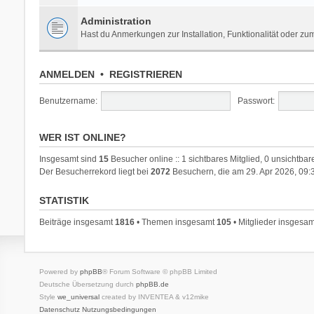
Administration
Hast du Anmerkungen zur Installation, Funktionalität oder z
ANMELDEN
•
REGISTRIEREN
Benutzername:
Passwort:
WER IST ONLINE?
Insgesamt sind
15
Besucher online :: 1 sichtbares Mitglied, 0 unsichtba
Der Besucherrekord liegt bei
2072
Besuchern, die am 29. Apr 2026, 09:3
STATISTIK
Beiträge insgesamt
1816
• Themen insgesamt
105
• Mitglieder insgesa
Powered by
phpBB
® Forum Software © phpBB Limited
Deutsche Übersetzung durch
phpBB.de
Style
we_universal
created by INVENTEA & v12mike
Datenschutz
Nutzungsbedingungen