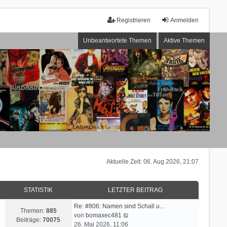
Registrieren
Anmelden
Unbeantwortete Themen
Aktive Themen
Aktuelle Zeit: 06. Aug 2026, 21:07
STATISTIK
LETZTER BEITRAG
Re: #806: Namen sind Schall u…
Themen:
885
N
von
bomaxec481
Beiträge:
70075
e
26. Mai 2026, 11:06