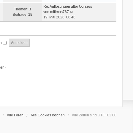
u
Re: Auflösungen alter Quizzes
e
Themen:
3
N
von
mitimos767
s
Beiträge:
15
e
19. Mai 2026, 08:46
t
u
e
e
r
s
B
t
e
en
e
i
r
t
B
r
e
a
i
ten)
g
t
r
a
g
Alle Foren
Alle Cookies löschen
Alle Zeiten sind
UTC+02:00