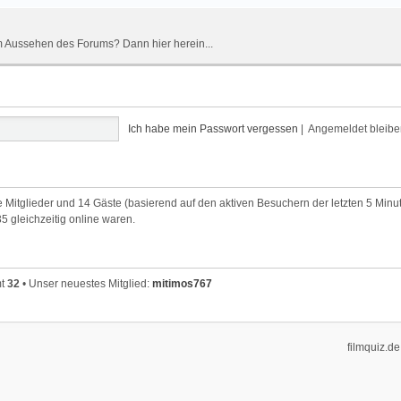
um Aussehen des Forums? Dann hier herein...
Ich habe mein Passwort vergessen
|
Angemeldet bleib
re Mitglieder und 14 Gäste (basierend auf den aktiven Besuchern der letzten 5 Minu
5 gleichzeitig online waren.
mt
32
• Unser neuestes Mitglied:
mitimos767
filmquiz.de