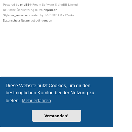
Powered by
phpBB
® Forum Software © phpBB Limited
Deutsche Übersetzung durch
phpBB.de
Style
we_universal
created by INVENTEA & v12mike
Datenschutz
Nutzungsbedingungen
Diese Website nutzt Cookies, um dir den
bestmöglichen Komfort bei der Nutzung zu
bieten.
Mehr erfahren
Verstanden!