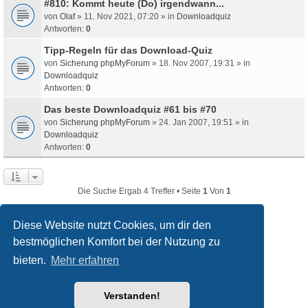
#810: Kommt heute (Do) irgendwann...
von
Olaf
» 11. Nov 2021, 07:20 » in
Downloadquiz
Antworten:
0
Tipp-Regeln für das Download-Quiz
von
Sicherung phpMyForum
» 18. Nov 2007, 19:31 » in
Downloadquiz
Antworten:
0
Das beste Downloadquiz #61 bis #70
von
Sicherung phpMyForum
» 24. Jan 2007, 19:51 » in
Downloadquiz
Antworten:
0
Die Suche Ergab 4 Treffer • Seite
1
Von
1
Diese Website nutzt Cookies, um dir den
bestmöglichen Komfort bei der Nutzung zu
filmquiz.de
Alle Foren
bieten.
Mehr erfahren
Powered by
phpBB
® Forum Software © phpBB Limited
Verstanden!
Deutsche Übersetzung durch
phpBB.de
Style
we_universal
created by INVENTEA & v12mike