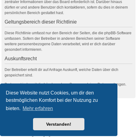
zentraler Informationen über das Board erforderlich ist. Darüber hinaus
dürfen er und andere Benutzer dich kontaktieren, sofern du dies in deinem
persönlichen Bereich gestattet hast.
Geltungsbereich dieser Richtlinie
Diese Richtlinie umfasst nur den Bereich der Seiten, die die phpBB-Software
umfassen. Sofern der Betreiber in anderen Bereichen seiner Software
weitere personenbezogene Daten verarbeitet, wird er dich darüber
gesondert informieren.
Auskunftsrecht
Der Betreiber erteilt dir auf Anfrage Auskunft, welche Daten über dich
gespeichert sind.
Du kannst jederzeit die Löschung bzw. Sperrung deiner Daten verlangen.
Kontaktiere hierzu bitte den Betreiber.
Diese Website nutzt Cookies, um dir den
bestmöglichen Komfort bei der Nutzung zu
filmquiz.de
Alle Foren
bieten.
Mehr erfahren
Powered by
phpBB
® Forum Software © phpBB Limited
Verstanden!
Deutsche Übersetzung durch
phpBB.de
Style
we_universal
created by INVENTEA & v12mike
Datenschutz
Nutzungsbedingungen