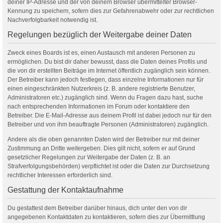
deiner IP-Adresse und der von deinem Browser übermittelter Browser-
Kennung zu speichern, sofern dies zur Gefahrenabwehr oder zur rechtlichen
Nachverfolgbarkeit notwendig ist.
Regelungen bezüglich der Weitergabe deiner Daten
Zweck eines Boards ist es, einen Austausch mit anderen Personen zu
ermöglichen. Du bist dir daher bewusst, dass die Daten deines Profils und
die von dir erstellten Beiträge im Internet öffentlich zugänglich sein können.
Der Betreiber kann jedoch festlegen, dass einzelne Informationen nur für
einen eingeschränkten Nutzerkreis (z. B. andere registrierte Benutzer,
Administratoren etc.) zugänglich sind. Wenn du Fragen dazu hast, suche
nach entsprechenden Informationen im Forum oder kontaktiere den
Betreiber. Die E-Mail-Adresse aus deinem Profil ist dabei jedoch nur für den
Betreiber und von ihm beauftragte Personen (Administratoren) zugänglich.
Andere als die oben genannten Daten wird der Betreiber nur mit deiner
Zustimmung an Dritte weitergeben. Dies gilt nicht, sofern er auf Grund
gesetzlicher Regelungen zur Weitergabe der Daten (z. B. an
Strafverfolgungsbehörden) verpflichtet ist oder die Daten zur Durchsetzung
rechtlicher Interessen erforderlich sind.
Gestattung der Kontaktaufnahme
Du gestattest dem Betreiber darüber hinaus, dich unter den von dir
angegebenen Kontaktdaten zu kontaktieren, sofern dies zur Übermittlung