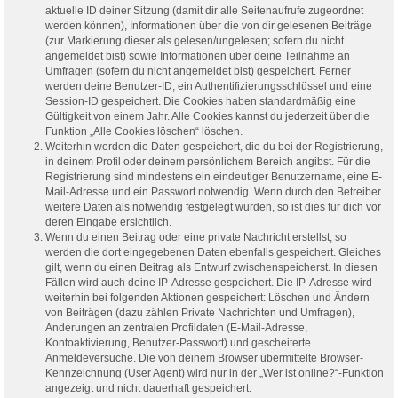
aktuelle ID deiner Sitzung (damit dir alle Seitenaufrufe zugeordnet
werden können), Informationen über die von dir gelesenen Beiträge
(zur Markierung dieser als gelesen/ungelesen; sofern du nicht
angemeldet bist) sowie Informationen über deine Teilnahme an
Umfragen (sofern du nicht angemeldet bist) gespeichert. Ferner
werden deine Benutzer-ID, ein Authentifizierungsschlüssel und eine
Session-ID gespeichert. Die Cookies haben standardmäßig eine
Gültigkeit von einem Jahr. Alle Cookies kannst du jederzeit über die
Funktion „Alle Cookies löschen“ löschen.
Weiterhin werden die Daten gespeichert, die du bei der Registrierung,
in deinem Profil oder deinem persönlichem Bereich angibst. Für die
Registrierung sind mindestens ein eindeutiger Benutzername, eine E-
Mail-Adresse und ein Passwort notwendig. Wenn durch den Betreiber
weitere Daten als notwendig festgelegt wurden, so ist dies für dich vor
deren Eingabe ersichtlich.
Wenn du einen Beitrag oder eine private Nachricht erstellst, so
werden die dort eingegebenen Daten ebenfalls gespeichert. Gleiches
gilt, wenn du einen Beitrag als Entwurf zwischenspeicherst. In diesen
Fällen wird auch deine IP-Adresse gespeichert. Die IP-Adresse wird
weiterhin bei folgenden Aktionen gespeichert: Löschen und Ändern
von Beiträgen (dazu zählen Private Nachrichten und Umfragen),
Änderungen an zentralen Profildaten (E-Mail-Adresse,
Kontoaktivierung, Benutzer-Passwort) und gescheiterte
Anmeldeversuche. Die von deinem Browser übermittelte Browser-
Kennzeichnung (User Agent) wird nur in der „Wer ist online?“-Funktion
angezeigt und nicht dauerhaft gespeichert.