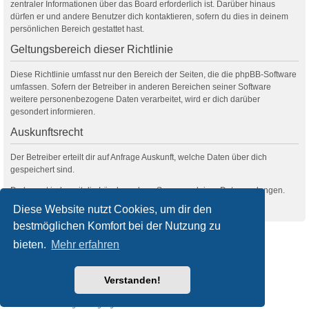
zentraler Informationen über das Board erforderlich ist. Darüber hinaus
dürfen er und andere Benutzer dich kontaktieren, sofern du dies in deinem
persönlichen Bereich gestattet hast.
Geltungsbereich dieser Richtlinie
Diese Richtlinie umfasst nur den Bereich der Seiten, die die phpBB-Software
umfassen. Sofern der Betreiber in anderen Bereichen seiner Software
weitere personenbezogene Daten verarbeitet, wird er dich darüber
gesondert informieren.
Auskunftsrecht
Der Betreiber erteilt dir auf Anfrage Auskunft, welche Daten über dich
gespeichert sind.
Du kannst jederzeit die Löschung bzw. Sperrung deiner Daten verlangen.
Kontaktiere hierzu bitte den Betreiber.
Diese Website nutzt Cookies, um dir den
bestmöglichen Komfort bei der Nutzung zu
filmquiz.de
Alle Foren
bieten.
Mehr erfahren
Powered by
phpBB
® Forum Software © phpBB Limited
Verstanden!
Deutsche Übersetzung durch
phpBB.de
Style
we_universal
created by INVENTEA & v12mike
Datenschutz
Nutzungsbedingungen