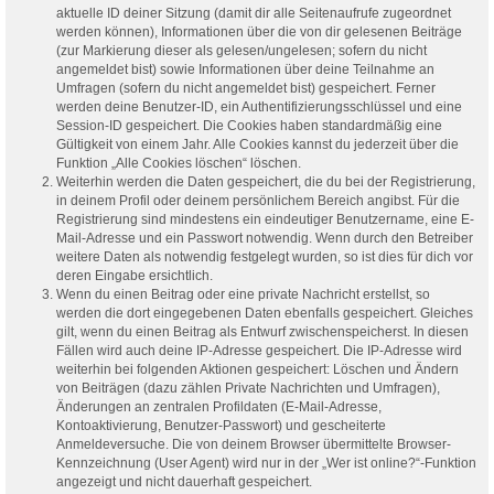
aktuelle ID deiner Sitzung (damit dir alle Seitenaufrufe zugeordnet
werden können), Informationen über die von dir gelesenen Beiträge
(zur Markierung dieser als gelesen/ungelesen; sofern du nicht
angemeldet bist) sowie Informationen über deine Teilnahme an
Umfragen (sofern du nicht angemeldet bist) gespeichert. Ferner
werden deine Benutzer-ID, ein Authentifizierungsschlüssel und eine
Session-ID gespeichert. Die Cookies haben standardmäßig eine
Gültigkeit von einem Jahr. Alle Cookies kannst du jederzeit über die
Funktion „Alle Cookies löschen“ löschen.
Weiterhin werden die Daten gespeichert, die du bei der Registrierung,
in deinem Profil oder deinem persönlichem Bereich angibst. Für die
Registrierung sind mindestens ein eindeutiger Benutzername, eine E-
Mail-Adresse und ein Passwort notwendig. Wenn durch den Betreiber
weitere Daten als notwendig festgelegt wurden, so ist dies für dich vor
deren Eingabe ersichtlich.
Wenn du einen Beitrag oder eine private Nachricht erstellst, so
werden die dort eingegebenen Daten ebenfalls gespeichert. Gleiches
gilt, wenn du einen Beitrag als Entwurf zwischenspeicherst. In diesen
Fällen wird auch deine IP-Adresse gespeichert. Die IP-Adresse wird
weiterhin bei folgenden Aktionen gespeichert: Löschen und Ändern
von Beiträgen (dazu zählen Private Nachrichten und Umfragen),
Änderungen an zentralen Profildaten (E-Mail-Adresse,
Kontoaktivierung, Benutzer-Passwort) und gescheiterte
Anmeldeversuche. Die von deinem Browser übermittelte Browser-
Kennzeichnung (User Agent) wird nur in der „Wer ist online?“-Funktion
angezeigt und nicht dauerhaft gespeichert.