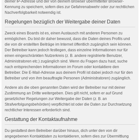
deiner IP-Adresse und der von deinem Browser übermittelter Browser-
Kennung zu speichern, sofern dies zur Gefahrenabwehr oder zur rechtlichen
Nachverfolgbarkeit notwendig ist.
Regelungen bezüglich der Weitergabe deiner Daten
Zweck eines Boards ist es, einen Austausch mit anderen Personen zu
ermöglichen. Du bist dir daher bewusst, dass die Daten deines Profils und
die von dir erstellten Beiträge im Internet öffentlich zugänglich sein können.
Der Betreiber kann jedoch festlegen, dass einzelne Informationen nur für
einen eingeschränkten Nutzerkreis (z. B. andere registrierte Benutzer,
Administratoren etc.) zugänglich sind. Wenn du Fragen dazu hast, suche
nach entsprechenden Informationen im Forum oder kontaktiere den
Betreiber. Die E-Mail-Adresse aus deinem Profil ist dabei jedoch nur für den
Betreiber und von ihm beauftragte Personen (Administratoren) zugänglich.
Andere als die oben genannten Daten wird der Betreiber nur mit deiner
Zustimmung an Dritte weitergeben. Dies gilt nicht, sofern er auf Grund
gesetzlicher Regelungen zur Weitergabe der Daten (z. B. an
Strafverfolgungsbehörden) verpflichtet ist oder die Daten zur Durchsetzung
rechtlicher Interessen erforderlich sind.
Gestattung der Kontaktaufnahme
Du gestattest dem Betreiber darüber hinaus, dich unter den von dir
angegebenen Kontaktdaten zu kontaktieren, sofern dies zur Übermittlung