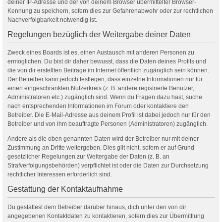
deiner IP-Adresse und der von deinem Browser übermittelter Browser-
Kennung zu speichern, sofern dies zur Gefahrenabwehr oder zur rechtlichen
Nachverfolgbarkeit notwendig ist.
Regelungen bezüglich der Weitergabe deiner Daten
Zweck eines Boards ist es, einen Austausch mit anderen Personen zu
ermöglichen. Du bist dir daher bewusst, dass die Daten deines Profils und
die von dir erstellten Beiträge im Internet öffentlich zugänglich sein können.
Der Betreiber kann jedoch festlegen, dass einzelne Informationen nur für
einen eingeschränkten Nutzerkreis (z. B. andere registrierte Benutzer,
Administratoren etc.) zugänglich sind. Wenn du Fragen dazu hast, suche
nach entsprechenden Informationen im Forum oder kontaktiere den
Betreiber. Die E-Mail-Adresse aus deinem Profil ist dabei jedoch nur für den
Betreiber und von ihm beauftragte Personen (Administratoren) zugänglich.
Andere als die oben genannten Daten wird der Betreiber nur mit deiner
Zustimmung an Dritte weitergeben. Dies gilt nicht, sofern er auf Grund
gesetzlicher Regelungen zur Weitergabe der Daten (z. B. an
Strafverfolgungsbehörden) verpflichtet ist oder die Daten zur Durchsetzung
rechtlicher Interessen erforderlich sind.
Gestattung der Kontaktaufnahme
Du gestattest dem Betreiber darüber hinaus, dich unter den von dir
angegebenen Kontaktdaten zu kontaktieren, sofern dies zur Übermittlung