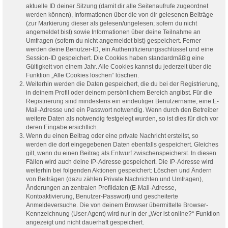
aktuelle ID deiner Sitzung (damit dir alle Seitenaufrufe zugeordnet
werden können), Informationen über die von dir gelesenen Beiträge
(zur Markierung dieser als gelesen/ungelesen; sofern du nicht
angemeldet bist) sowie Informationen über deine Teilnahme an
Umfragen (sofern du nicht angemeldet bist) gespeichert. Ferner
werden deine Benutzer-ID, ein Authentifizierungsschlüssel und eine
Session-ID gespeichert. Die Cookies haben standardmäßig eine
Gültigkeit von einem Jahr. Alle Cookies kannst du jederzeit über die
Funktion „Alle Cookies löschen“ löschen.
Weiterhin werden die Daten gespeichert, die du bei der Registrierung,
in deinem Profil oder deinem persönlichem Bereich angibst. Für die
Registrierung sind mindestens ein eindeutiger Benutzername, eine E-
Mail-Adresse und ein Passwort notwendig. Wenn durch den Betreiber
weitere Daten als notwendig festgelegt wurden, so ist dies für dich vor
deren Eingabe ersichtlich.
Wenn du einen Beitrag oder eine private Nachricht erstellst, so
werden die dort eingegebenen Daten ebenfalls gespeichert. Gleiches
gilt, wenn du einen Beitrag als Entwurf zwischenspeicherst. In diesen
Fällen wird auch deine IP-Adresse gespeichert. Die IP-Adresse wird
weiterhin bei folgenden Aktionen gespeichert: Löschen und Ändern
von Beiträgen (dazu zählen Private Nachrichten und Umfragen),
Änderungen an zentralen Profildaten (E-Mail-Adresse,
Kontoaktivierung, Benutzer-Passwort) und gescheiterte
Anmeldeversuche. Die von deinem Browser übermittelte Browser-
Kennzeichnung (User Agent) wird nur in der „Wer ist online?“-Funktion
angezeigt und nicht dauerhaft gespeichert.