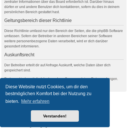
zentraler Informationen über das Board erforderlich ist. Darüber hinaus
dürfen er und andere Benutzer dich kontaktieren, sofern du dies in deinem
persönlichen Bereich gestattet hast.
Geltungsbereich dieser Richtlinie
Diese Richtlinie umfasst nur den Bereich der Seiten, die die phpBB-Software
umfassen. Sofern der Betreiber in anderen Bereichen seiner Software
weitere personenbezogene Daten verarbeitet, wird er dich darüber
gesondert informieren.
Auskunftsrecht
Der Betreiber erteilt dir auf Anfrage Auskunft, welche Daten über dich
gespeichert sind.
Du kannst jederzeit die Löschung bzw. Sperrung deiner Daten verlangen.
Kontaktiere hierzu bitte den Betreiber.
Diese Website nutzt Cookies, um dir den
bestmöglichen Komfort bei der Nutzung zu
filmquiz.de
Alle Foren
bieten.
Mehr erfahren
Powered by
phpBB
® Forum Software © phpBB Limited
Verstanden!
Deutsche Übersetzung durch
phpBB.de
Style
we_universal
created by INVENTEA & v12mike
Datenschutz
Nutzungsbedingungen