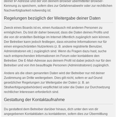
deiner IP-Adresse und der von deinem Browser übermittelter Browser-
Kennung zu speichern, sofern dies zur Gefahrenabwehr oder zur rechtlichen
Nachverfolgbarkeit notwendig ist.
Regelungen bezüglich der Weitergabe deiner Daten
Zweck eines Boards ist es, einen Austausch mit anderen Personen zu
ermöglichen. Du bist dir daher bewusst, dass die Daten deines Profils und
die von dir erstellten Beiträge im Internet öffentlich zugänglich sein können.
Der Betreiber kann jedoch festlegen, dass einzelne Informationen nur für
einen eingeschränkten Nutzerkreis (z. B. andere registrierte Benutzer,
Administratoren etc.) zugänglich sind. Wenn du Fragen dazu hast, suche
nach entsprechenden Informationen im Forum oder kontaktiere den
Betreiber. Die E-Mail-Adresse aus deinem Profil ist dabei jedoch nur für den
Betreiber und von ihm beauftragte Personen (Administratoren) zugänglich.
Andere als die oben genannten Daten wird der Betreiber nur mit deiner
Zustimmung an Dritte weitergeben. Dies gilt nicht, sofern er auf Grund
gesetzlicher Regelungen zur Weitergabe der Daten (z. B. an
Strafverfolgungsbehörden) verpflichtet ist oder die Daten zur Durchsetzung
rechtlicher Interessen erforderlich sind.
Gestattung der Kontaktaufnahme
Du gestattest dem Betreiber darüber hinaus, dich unter den von dir
angegebenen Kontaktdaten zu kontaktieren, sofern dies zur Übermittlung