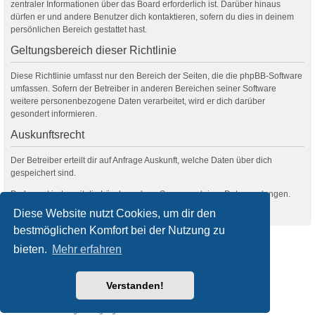
zentraler Informationen über das Board erforderlich ist. Darüber hinaus
dürfen er und andere Benutzer dich kontaktieren, sofern du dies in deinem
persönlichen Bereich gestattet hast.
Geltungsbereich dieser Richtlinie
Diese Richtlinie umfasst nur den Bereich der Seiten, die die phpBB-Software
umfassen. Sofern der Betreiber in anderen Bereichen seiner Software
weitere personenbezogene Daten verarbeitet, wird er dich darüber
gesondert informieren.
Auskunftsrecht
Der Betreiber erteilt dir auf Anfrage Auskunft, welche Daten über dich
gespeichert sind.
Du kannst jederzeit die Löschung bzw. Sperrung deiner Daten verlangen.
Kontaktiere hierzu bitte den Betreiber.
Diese Website nutzt Cookies, um dir den
bestmöglichen Komfort bei der Nutzung zu
filmquiz.de
Alle Foren
bieten.
Mehr erfahren
Powered by
phpBB
® Forum Software © phpBB Limited
Verstanden!
Deutsche Übersetzung durch
phpBB.de
Style
we_universal
created by INVENTEA & v12mike
Datenschutz
Nutzungsbedingungen