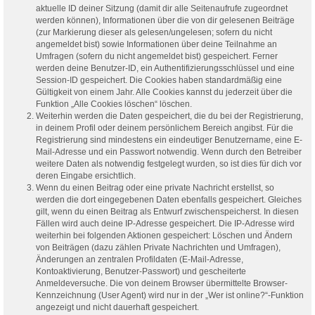
aktuelle ID deiner Sitzung (damit dir alle Seitenaufrufe zugeordnet
werden können), Informationen über die von dir gelesenen Beiträge
(zur Markierung dieser als gelesen/ungelesen; sofern du nicht
angemeldet bist) sowie Informationen über deine Teilnahme an
Umfragen (sofern du nicht angemeldet bist) gespeichert. Ferner
werden deine Benutzer-ID, ein Authentifizierungsschlüssel und eine
Session-ID gespeichert. Die Cookies haben standardmäßig eine
Gültigkeit von einem Jahr. Alle Cookies kannst du jederzeit über die
Funktion „Alle Cookies löschen“ löschen.
Weiterhin werden die Daten gespeichert, die du bei der Registrierung,
in deinem Profil oder deinem persönlichem Bereich angibst. Für die
Registrierung sind mindestens ein eindeutiger Benutzername, eine E-
Mail-Adresse und ein Passwort notwendig. Wenn durch den Betreiber
weitere Daten als notwendig festgelegt wurden, so ist dies für dich vor
deren Eingabe ersichtlich.
Wenn du einen Beitrag oder eine private Nachricht erstellst, so
werden die dort eingegebenen Daten ebenfalls gespeichert. Gleiches
gilt, wenn du einen Beitrag als Entwurf zwischenspeicherst. In diesen
Fällen wird auch deine IP-Adresse gespeichert. Die IP-Adresse wird
weiterhin bei folgenden Aktionen gespeichert: Löschen und Ändern
von Beiträgen (dazu zählen Private Nachrichten und Umfragen),
Änderungen an zentralen Profildaten (E-Mail-Adresse,
Kontoaktivierung, Benutzer-Passwort) und gescheiterte
Anmeldeversuche. Die von deinem Browser übermittelte Browser-
Kennzeichnung (User Agent) wird nur in der „Wer ist online?“-Funktion
angezeigt und nicht dauerhaft gespeichert.