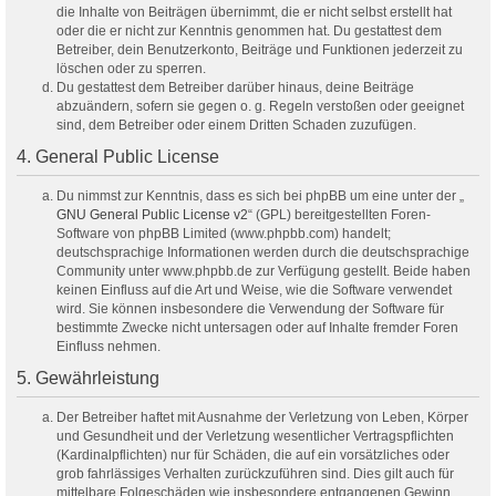
die Inhalte von Beiträgen übernimmt, die er nicht selbst erstellt hat
oder die er nicht zur Kenntnis genommen hat. Du gestattest dem
Betreiber, dein Benutzerkonto, Beiträge und Funktionen jederzeit zu
löschen oder zu sperren.
Du gestattest dem Betreiber darüber hinaus, deine Beiträge
abzuändern, sofern sie gegen o. g. Regeln verstoßen oder geeignet
sind, dem Betreiber oder einem Dritten Schaden zuzufügen.
4. General Public License
Du nimmst zur Kenntnis, dass es sich bei phpBB um eine unter der „
GNU General Public License v2
“ (GPL) bereitgestellten Foren-
Software von phpBB Limited (www.phpbb.com) handelt;
deutschsprachige Informationen werden durch die deutschsprachige
Community unter www.phpbb.de zur Verfügung gestellt. Beide haben
keinen Einfluss auf die Art und Weise, wie die Software verwendet
wird. Sie können insbesondere die Verwendung der Software für
bestimmte Zwecke nicht untersagen oder auf Inhalte fremder Foren
Einfluss nehmen.
5. Gewährleistung
Der Betreiber haftet mit Ausnahme der Verletzung von Leben, Körper
und Gesundheit und der Verletzung wesentlicher Vertragspflichten
(Kardinalpflichten) nur für Schäden, die auf ein vorsätzliches oder
grob fahrlässiges Verhalten zurückzuführen sind. Dies gilt auch für
mittelbare Folgeschäden wie insbesondere entgangenen Gewinn.