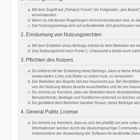
Mit dem Zugriff auf „Filmquiz Forum“ (im Folgenden „das Board
einverstanden.
Wenn du mit diesen Regelungen nicht einverstanden bist, so darf
Der Nutzungsvertrag wird auf unbestimmte Zeit geschlossen und
2. Einräumung von Nutzungsrechten
Mit dem Erstellen eines Beitrags erteilst du dem Betreiber ein
Das Nutzungsrecht nach Punkt 2, Unterpunkt a bleibt auch na
3. Pflichten des Nutzers
Du erklärst mit der Erstellung eines Beitrags, dass er keine Inh
verwendeten Links und Bilder zu setzen bzw. zu verwenden.
Der Betreiber des Boards übt das Hausrecht aus. Bei Verstöße
von der Nutzung dieses Boards ausschließen und dir ein Hausve
Du nimmst zur Kenntnis, dass der Betreiber keine Verantwortung f
Benutzerkonto, Beiträge und Funktionen jederzeit zu löschen od
Du gestattest dem Betreiber darüber hinaus, deine Beiträge ab
4. General Public License
Du nimmst zur Kenntnis, dass es sich bei phpBB um eine unter d
Informationen werden durch die deutschsprachige Community unt
insbesondere die Verwendung der Software für bestimmte Zweck