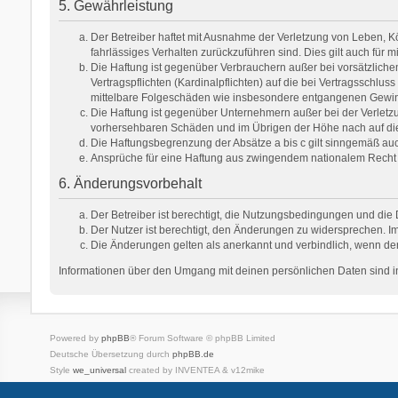
5. Gewährleistung
Der Betreiber haftet mit Ausnahme der Verletzung von Leben, Kör
fahrlässiges Verhalten zurückzuführen sind. Dies gilt auch fü
Die Haftung ist gegenüber Verbrauchern außer bei vorsätzlich
Vertragspflichten (Kardinalpflichten) auf die bei Vertragsschl
mittelbare Folgeschäden wie insbesondere entgangenen Gewi
Die Haftung ist gegenüber Unternehmern außer bei der Verletzu
vorhersehbaren Schäden und im Übrigen der Höhe nach auf die 
Die Haftungsbegrenzung der Absätze a bis c gilt sinngemäß auch
Ansprüche für eine Haftung aus zwingendem nationalem Recht 
6. Änderungsvorbehalt
Der Betreiber ist berechtigt, die Nutzungsbedingungen und die 
Der Nutzer ist berechtigt, den Änderungen zu widersprechen. Im
Die Änderungen gelten als anerkannt und verbindlich, wenn de
Informationen über den Umgang mit deinen persönlichen Daten sind in
Powered by
phpBB
® Forum Software © phpBB Limited
Deutsche Übersetzung durch
phpBB.de
Style
we_universal
created by INVENTEA & v12mike
Datenschutz
Nutzungsbedingungen