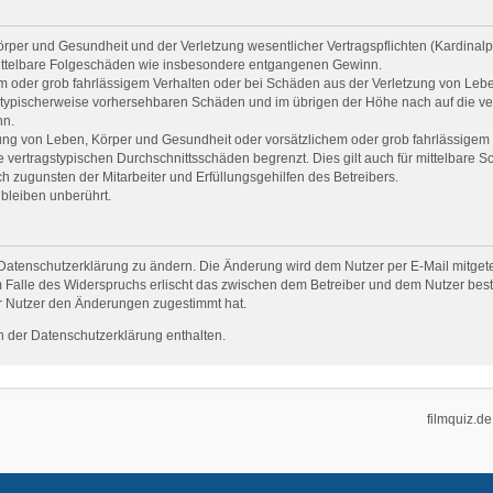
per und Gesundheit und der Verletzung wesentlicher Vertragspflichten (Kardinalpfl
r mittelbare Folgeschäden wie insbesondere entgangenen Gewinn.
em oder grob fahrlässigem Verhalten oder bei Schäden aus der Verletzung von Leb
uss typischerweise vorhersehbaren Schäden und im übrigen der Höhe nach auf die ve
nn.
ng von Leben, Körper und Gesundheit oder vorsätzlichem oder grob fahrlässigem V
vertragstypischen Durchschnittsschäden begrenzt. Dies gilt auch für mittelbare
 zugunsten der Mitarbeiter und Erfüllungsgehilfen des Betreibers.
bleiben unberührt.
Datenschutzerklärung zu ändern. Die Änderung wird dem Nutzer per E-Mail mitgetei
 Falle des Widerspruchs erlischt das zwischen dem Betreiber und dem Nutzer beste
r Nutzer den Änderungen zugestimmt hat.
 der Datenschutzerklärung enthalten.
filmquiz.de