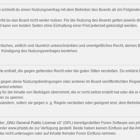
“) schließt du einen Nutzungsvertrag mit dem Betreiber des Boards ab (im Folgende
st du das Board nicht weiter nutzen. Für die Nutzung des Boards gelten jeweils di
 kann von beiden Seiten ohne Einhaltung einer Frist jederzeit gekündigt werden.
 einfaches, zeitlich und räumlich unbeschränktes und unentgeltliches Recht, deine
ch Kündigung des Nutzungsvertrages bestehen.
alte enthält, die gegen geltendes Recht oder die guten Sitten verstoßen. Du erklärs
n gegen diese Nutzungsbedingungen oder anderer im Board veröffentlichten Regel
rbot erteilen.
ür die Inhalte von Beiträgen übernimmt, die er nicht selbst erstellt hat oder die e
er zu sperren.
zuändern, sofern sie gegen o. g. Regeln verstoßen oder geeignet sind, dem Betrei
er „
GNU General Public License v2
“ (GPL) bereitgestellten Foren-Software von 
er www.phpbb.de zur Verfügung gestellt. Beide haben keinen Einfluss auf die Art
e nicht untersagen oder auf Inhalte fremder Foren Einfluss nehmen.