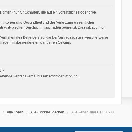
ichten) nur für Schäden, die auf ein vorsätzliches oder grob
en, Körper und Gesundheit und der Verletzung wesentlicher
rtragstypischen Durchschnittsschäden begrenzt. Dies gilt auch für
erhalten des Betreibers auf die bei Vertragsschluss typischerweise
 Schäden, insbesondere entgangenen Gewinn.
lt.
hende Vertragsverhältnis mit sofortiger Wirkung.
Alle Foren
Alle Cookies löschen
Alle Zeiten sind
UTC+02:00