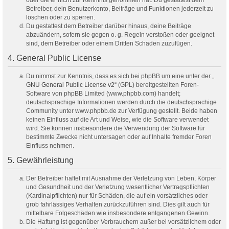
oder die er nicht zur Kenntnis genommen hat. Du gestattest dem
Betreiber, dein Benutzerkonto, Beiträge und Funktionen jederzeit zu
löschen oder zu sperren.
Du gestattest dem Betreiber darüber hinaus, deine Beiträge
abzuändern, sofern sie gegen o. g. Regeln verstoßen oder geeignet
sind, dem Betreiber oder einem Dritten Schaden zuzufügen.
4. General Public License
Du nimmst zur Kenntnis, dass es sich bei phpBB um eine unter der „
GNU General Public License v2
“ (GPL) bereitgestellten Foren-
Software von phpBB Limited (www.phpbb.com) handelt;
deutschsprachige Informationen werden durch die deutschsprachige
Community unter www.phpbb.de zur Verfügung gestellt. Beide haben
keinen Einfluss auf die Art und Weise, wie die Software verwendet
wird. Sie können insbesondere die Verwendung der Software für
bestimmte Zwecke nicht untersagen oder auf Inhalte fremder Foren
Einfluss nehmen.
5. Gewährleistung
Der Betreiber haftet mit Ausnahme der Verletzung von Leben, Körper
und Gesundheit und der Verletzung wesentlicher Vertragspflichten
(Kardinalpflichten) nur für Schäden, die auf ein vorsätzliches oder
grob fahrlässiges Verhalten zurückzuführen sind. Dies gilt auch für
mittelbare Folgeschäden wie insbesondere entgangenen Gewinn.
Die Haftung ist gegenüber Verbrauchern außer bei vorsätzlichem oder