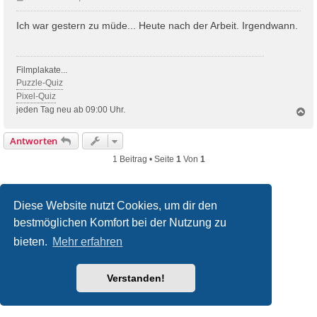
e
i
Ich war gestern zu müde... Heute nach der Arbeit. Irgendwann.
t
r
a
Filmplakate...
g
Puzzle-Quiz
Pixel-Quiz
jeden Tag neu ab 09:00 Uhr.
N
a
c
Antworten
h
o
1 Beitrag • Seite
1
Von
1
b
e
n
Diese Website nutzt Cookies, um dir den
bestmöglichen Komfort bei der Nutzung zu
filmquiz.de
Alle Foren
bieten.
Mehr erfahren
Powered by
phpBB
® Forum Software © phpBB Limited
Deutsche Übersetzung durch
phpBB.de
Verstanden!
Style
we_universal
created by INVENTEA & v12mike
Datenschutz
Nutzungsbedingungen