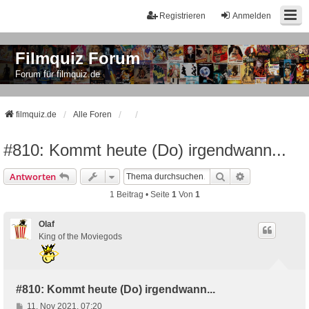
Registrieren
Anmelden
Filmquiz Forum
Forum für filmquiz.de
filmquiz.de
Alle Foren
#810: Kommt heute (Do) irgendwann...
Suche
Erweiterte Suc
Antworten
1 Beitrag • Seite
1
Von
1
Olaf
King of the Moviegods
#810: Kommt heute (Do) irgendwann...
B
11. Nov 2021, 07:20